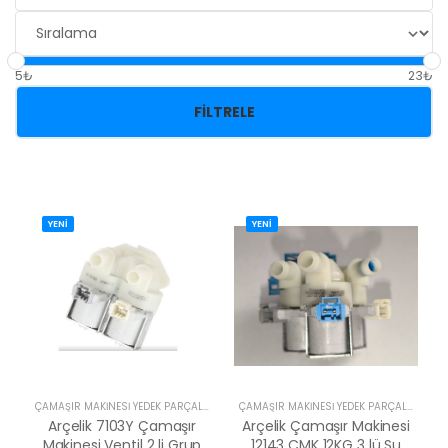
5₺
23₺
FILTRELE
YENİ
YENİ
ÇAMAŞIR MAKİNESİ YEDEK PARÇALARI
ÇAMAŞIR MAKİNESİ YEDEK PARÇALARI
Arçelik 7103Y Çamaşır
Arçelik Çamaşır Makinesi
Makinesi Ventil 2 li Grup
12143 CMK 12KG 3 lü Su