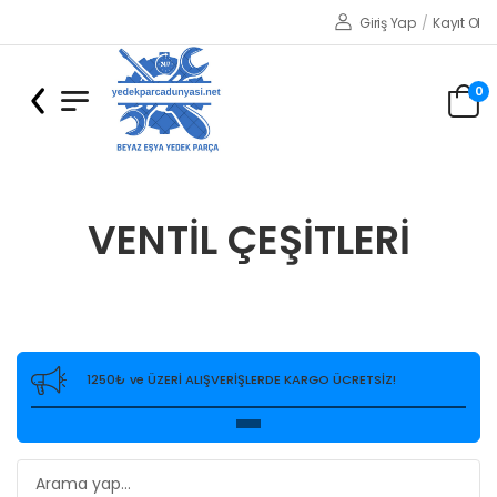
Giriş Yap
/
Kayıt Ol
0
VENTİL ÇEŞİTLERİ
1250₺ ve ÜZERİ ALIŞVERİŞLERDE KARGO ÜCRETSİZ!