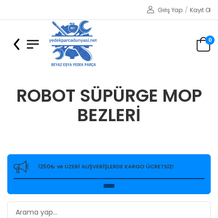
Giriş Yap
/
Kayıt Ol
0
ROBOT SÜPÜRGE MOP
BEZLERİ
1250₺ ve ÜZERİ ALIŞVERİŞLERDE KARGO ÜCRETSİZ!