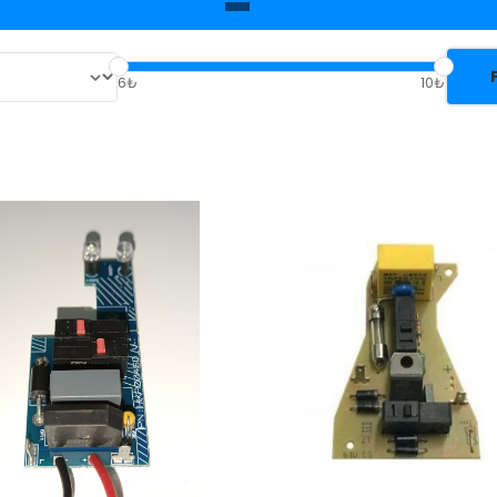
6₺
10₺