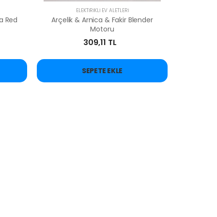
ELEKTİRİKLİ EV ALETLERİ
ca Red
Arçelik & Arnica & Fakir Blender
Motoru
309,11 TL
SEPETE EKLE