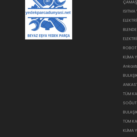
ÇAMAŞI
ISITMA
ELEKTR
BLENDE
ELEKTR
ROBOT
KLİMA 
Ankast
BULAŞI
ANKAST
TÜM KA
SOĞUT
BULAŞI
TÜM KA
KLİMA 