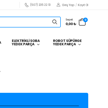
(507) 235 22 13
Giriş Yap
/
Kayıt Ol
Sepet:
0
0,00 ₺
ELEKTRİKLİ SOBA
ROBOT SÜPÜRGE
A
YEDEK PARÇA
YEDEK PARÇA
A