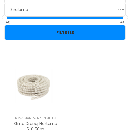
14₺
14₺
FILTRELE
KLİMA MONTAJ MALZEMELERİ
Klima Drenaj Hortumu
5/8 50m