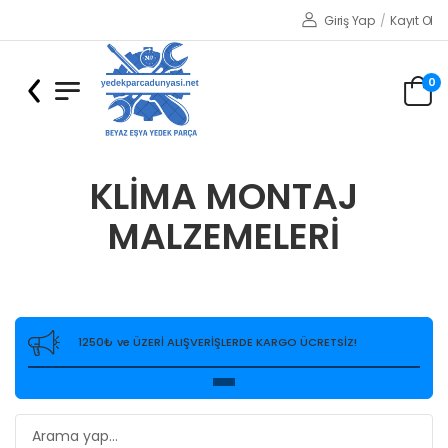
Giriş Yap
/
Kayıt Ol
0
KLİMA MONTAJ
MALZEMELERİ
1250₺ ve ÜZERİ ALIŞVERİŞLERDE KARGO ÜCRETSİZ!