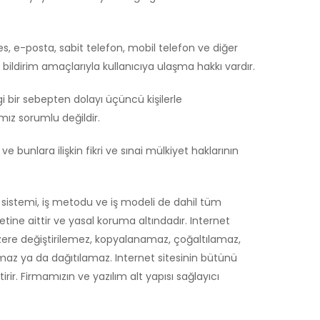
s, e-posta, sabit telefon, mobil telefon ve diğer
 bildirim amaçlarıyla kullanıcıya ulaşma hakkı vardır.
i bir sebepten dolayı üçüncü kişilerle
mız sorumlu değildir.
 bunlara ilişkin fikri ve sınai mülkiyet haklarının
ış sistemi, iş metodu ve iş modeli de dahil tüm
ketine aittir ve yasal koruma altındadır. Internet
zere değiştirilemez, kopyalanamaz, çoğaltılamaz,
az ya da dağıtılamaz. Internet sitesinin bütünü
rir. Firmamızın ve yazılım alt yapısı sağlayıcı