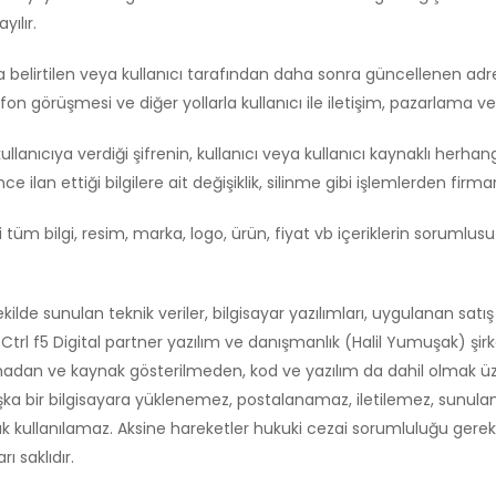
yılır.
 belirtilen veya kullanıcı tarafından daha sonra güncellenen adre
fon görüşmesi ve diğer yollarla kullanıcı ile iletişim, pazarlama ve
anıcıya verdiği şifrenin, kullanıcı veya kullanıcı kaynaklı herhang
ilan ettiği bilgilere ait değişiklik, silinme gibi işlemlerden firma
 bilgi, resim, marka, logo, ürün, fiyat vb içeriklerin sorumlusu ve
kilde sunulan teknik veriler, bilgisayar yazılımları, uygulanan sat
n Ctrl f5 Digital partner yazılım ve danışmanlık (Halil Yumuşak) şir
madan ve kaynak gösterilmeden, kod ve yazılım da dahil olmak ü
a bir bilgisayara yüklenemez, postalanamaz, iletilemez, sunulam
rak kullanılamaz. Aksine hareketler hukuki cezai sorumluluğu gerekti
 saklıdır.