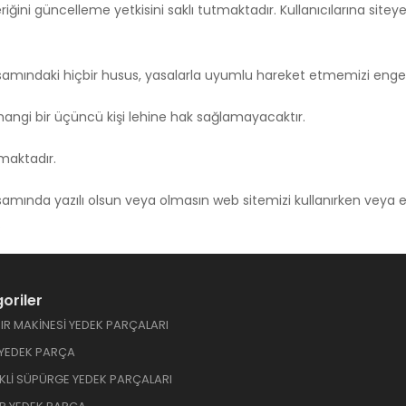
ğini güncelleme yetkisini saklı tutmaktadır. Kullanıcılarına siteye 
apsamındaki hiçbir husus, yasalarla uyumlu hareket etmemizi enge
rhangi bir üçüncü kişi lehine hak sağlamayacaktır.
lmaktadır.
psamında yazılı olsun veya olmasın web sitemizi kullanırken veya 
.
oriler
R MAKİNESİ YEDEK PARÇALARI
 YEDEK PARÇA
İKLİ SÜPÜRGE YEDEK PARÇALARI