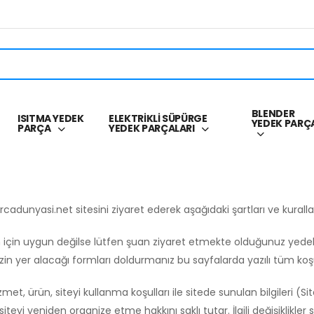
BLENDER
ISITMA YEDEK
ELEKTRİKLİ SÜPÜRGE
YEDEK PARÇ
PARÇA
YEDEK PARÇALARI
arcadunyasi.net sitesini ziyaret ederek aşağıdaki şartları ve kurall
izin için uygun değilse lütfen şuan ziyaret etmekte olduğunuz yede
in yer alacağı formları doldurmanız bu sayfalarda yazılı tüm koşu
et, ürün, siteyi kullanma koşulları ile sitede sunulan bilgileri (Site
teyi yeniden organize etme hakkını saklı tutar. İlgili değişiklikler