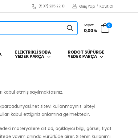
(507) 235 22 13
Giriş Yap
/
Kayıt Ol
Sepet:
0
0,00 ₺
ELEKTRİKLİ SOBA
ROBOT SÜPÜRGE
A
YEDEK PARÇA
YEDEK PARÇA
arı kabul etmiş sayılmaktasınız.
kparcadunyasi.net siteyi kullanmayınız. Siteyi
lları kabul ettiğiniz anlamına gelmektedir.
deki materyallere ait ad, açıklayıcı bilgi, görsel, fiyat
 sitede yayım anında yürürlüğe girer. Sitenin kullanımı