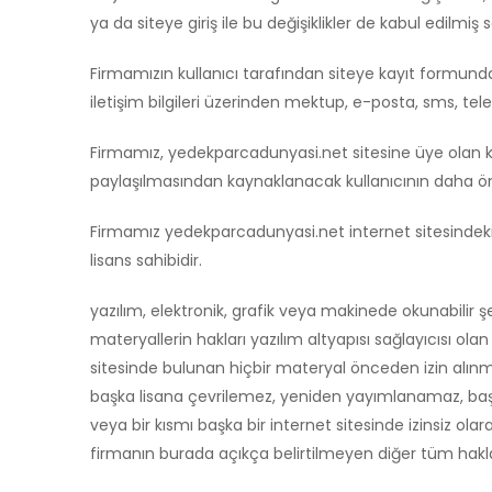
ya da siteye giriş ile bu değişiklikler de kabul edilmiş sa
Firmamızın kullanıcı tarafından siteye kayıt formunda
iletişim bilgileri üzerinden mektup, e-posta, sms, tele
Firmamız, yedekparcadunyasi.net sitesine üye olan kull
paylaşılmasından kaynaklanacak kullanıcının daha önce 
Firmamız yedekparcadunyasi.net internet sitesindeki tüm
lisans sahibidir.
yazılım, elektronik, grafik veya makinede okunabilir şe
materyallerin hakları yazılım altyapısı sağlayıcısı ola
sitesinde bulunan hiçbir materyal önceden izin alın
başka lisana çevrilemez, yeniden yayımlanamaz, başk
veya bir kısmı başka bir internet sitesinde izinsiz ola
firmanın burada açıkça belirtilmeyen diğer tüm hakları