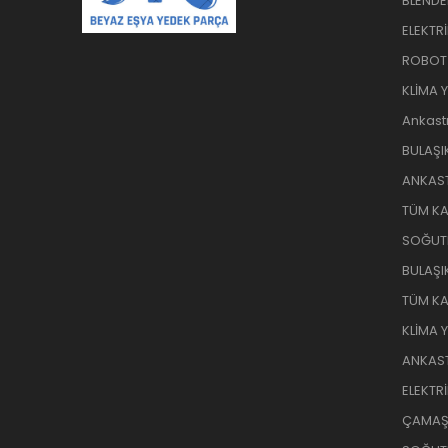
BLENDE
ELEKTR
ROBOT
KLİMA 
Ankast
BULAŞI
ANKAST
TÜM KA
SOĞUT
BULAŞI
TÜM KA
KLİMA 
ANKAST
ELEKTR
ÇAMAŞI