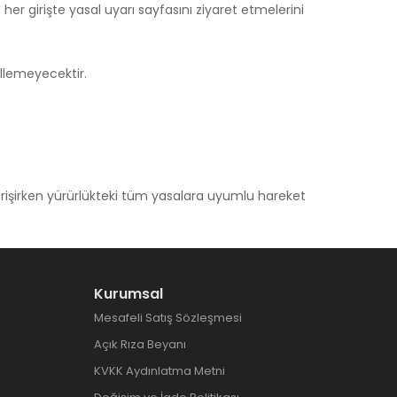
her girişte yasal uyarı sayfasını ziyaret etmelerini
llemeyecektir.
erişirken yürürlükteki tüm yasalara uyumlu hareket
Kurumsal
Mesafeli Satış Sözleşmesi
Açık Rıza Beyanı
KVKK Aydınlatma Metni