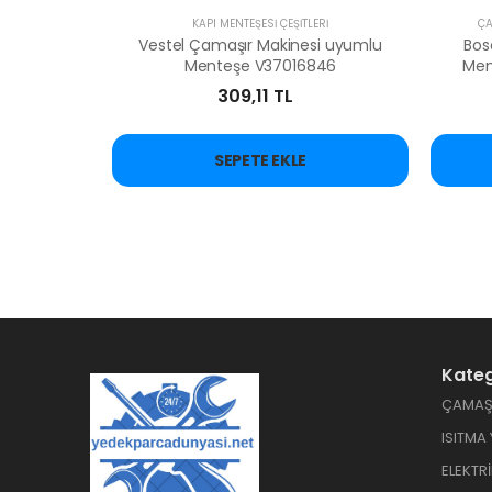
KAPI MENTEŞESİ ÇEŞİTLERİ
ÇA
Vestel Çamaşır Makinesi uyumlu
Bos
Menteşe V37016846
Men
309,11 TL
SEPETE EKLE
Kateg
ÇAMAŞI
ISITMA
ELEKTR