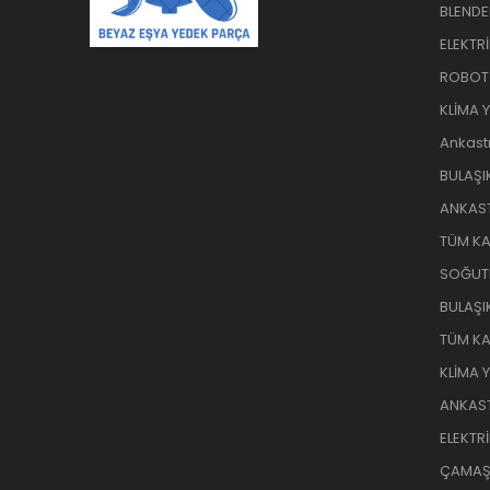
BLENDE
ELEKTR
ROBOT
KLİMA 
Ankast
BULAŞI
ANKAST
TÜM KA
SOĞUT
BULAŞI
TÜM KA
KLİMA 
ANKAST
ELEKTR
ÇAMAŞI