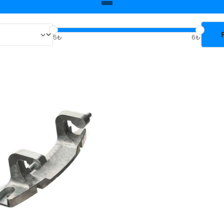
5₺
6₺