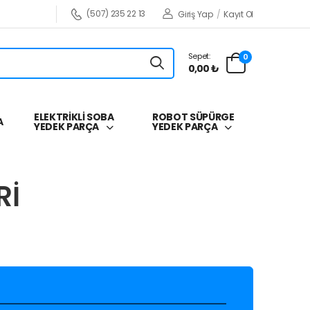
(507) 235 22 13
Giriş Yap
/
Kayıt Ol
Sepet:
0
0,00 ₺
ELEKTRİKLİ SOBA
ROBOT SÜPÜRGE
A
YEDEK PARÇA
YEDEK PARÇA
Rİ