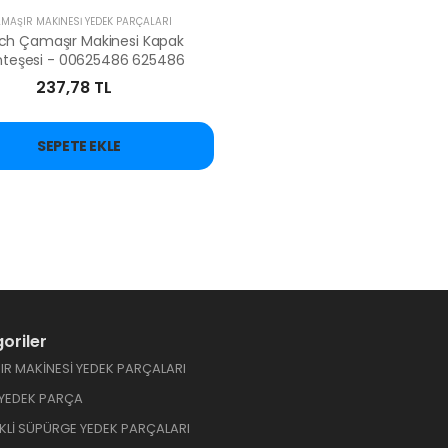
MAŞIR MAKİNESİ YEDEK PARÇALARI
ch Çamaşır Makinesi Kapak
teşesi - 00625486 625486
237,78 TL
SEPETE EKLE
oriler
R MAKİNESİ YEDEK PARÇALARI
 YEDEK PARÇA
İKLİ SÜPÜRGE YEDEK PARÇALARI