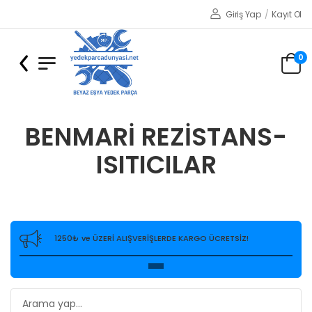
Giriş Yap
/
Kayıt Ol
0
BENMARİ REZİSTANS-
ISITICILAR
1250₺ ve ÜZERİ ALIŞVERİŞLERDE KARGO ÜCRETSİZ!