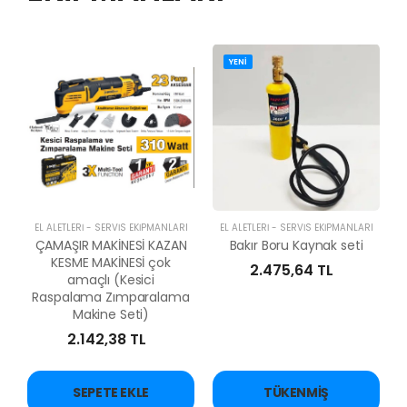
YENİ
EL ALETLERİ - SERVİS EKİPMANLARI
EL ALETLERİ - SERVİS EKİPMANLARI
ÇAMAŞIR MAKİNESİ KAZAN
Bakır Boru Kaynak seti
KESME MAKİNESİ çok
2.475,64 TL
amaçlı (Kesici
Raspalama Zımparalama
Makine Seti)
2.142,38 TL
SEPETE EKLE
TÜKENMIŞ