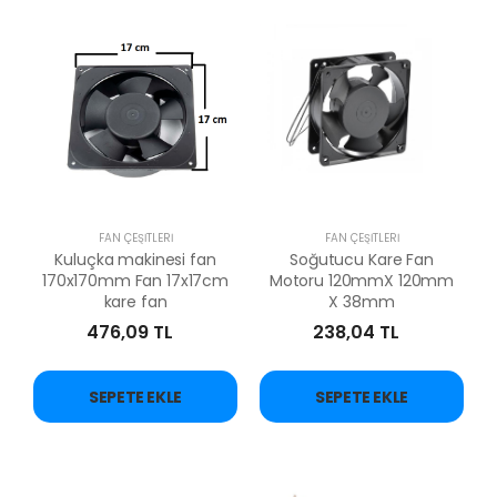
FAN ÇEŞİTLERİ
FAN ÇEŞİTLERİ
Kuluçka makinesi fan
Soğutucu Kare Fan
170x170mm Fan 17x17cm
Motoru 120mmX 120mm
kare fan
X 38mm
476,09 TL
238,04 TL
SEPETE EKLE
SEPETE EKLE