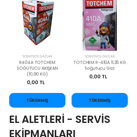
SOĞUTUCU GAZLAR
SOĞUTUCU GAZLAR
R404A TOTCHEM
TOTCHEM R-410A 11,35 KG
SOĞUTUCU AKIŞKAN
Soğutucu Gaz
(10,90 KG)
0,00 TL
0,00 TL
TÜKENMIŞ
TÜKENMIŞ
EL ALETLERİ - SERVİS
EKİPMANLARI