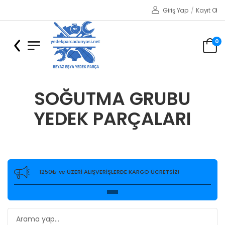
Giriş Yap
/
Kayıt Ol
0
SOĞUTMA GRUBU
YEDEK PARÇALARI
1250₺ ve ÜZERİ ALIŞVERİŞLERDE KARGO ÜCRETSİZ!