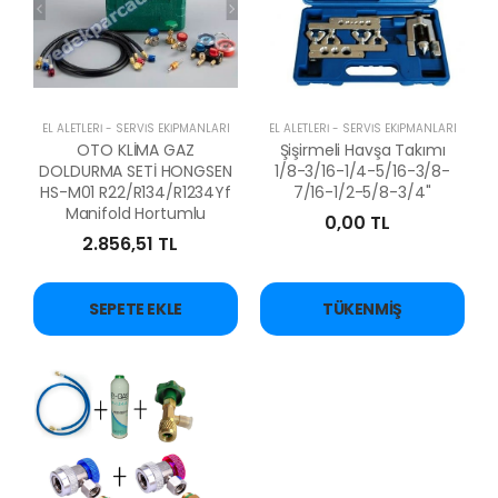
EL ALETLERİ - SERVİS EKİPMANLARI
EL ALETLERİ - SERVİS EKİPMANLARI
OTO KLİMA GAZ
Şişirmeli Havşa Takımı
DOLDURMA SETİ HONGSEN
1/8-3/16-1/4-5/16-3/8-
HS-M01 R22/R134/R1234Yf
7/16-1/2-5/8-3/4''
Manifold Hortumlu
0,00 TL
2.856,51 TL
SEPETE EKLE
TÜKENMIŞ