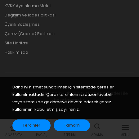
KVKK Aydınlatma Metni
Değişim ve İade Politikası
Üyelik Sözleşmesi
Çerez (Cookie) Politikası
Site Haritası
Hakkımızda
Daha iyi hizmet sunabilmek için sitemizde çerezler
Bu e-ticaret sitesi
Kolay Sipariş E-Ticaret Paketleri
ile
kullanılmaktadır. Çerez tercihlerinizi düzenleyebilir
hazırlanmıştır.
veya sitemizde gezinmeye devam ederek çerez
kullanımını kabul etmiş sayılırsınız.
Tercihler
Tamam
ANASAYFA
PAYLAŞ
SEPETIM
ARAMA
MENÜ