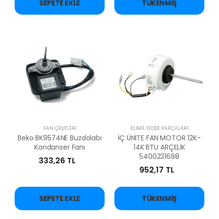
SEPETE EKLE
TÜKENMIŞ
FAN ÇEŞİTLERİ
KLİMA YEDEK PARÇALARI
Beko BK9574NE Buzdolabı
İÇ ÜNİTE FAN MOTOR 12K-
Kondanser Fanı
14K BTU ARÇELİK
5400231698
333,26 TL
952,17 TL
SEPETE EKLE
TÜKENMIŞ