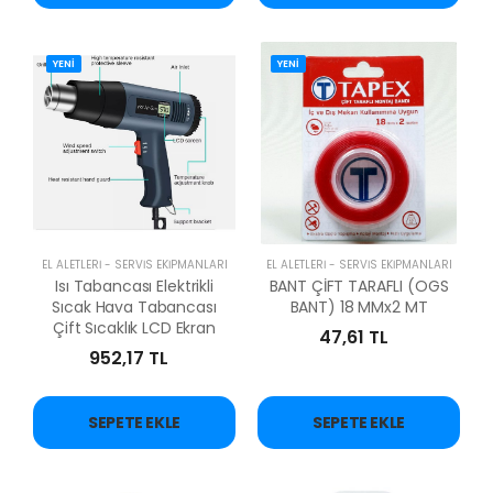
YENİ
YENİ
EL ALETLERİ - SERVİS EKİPMANLARI
EL ALETLERİ - SERVİS EKİPMANLARI
Isı Tabancası Elektrikli
BANT ÇİFT TARAFLI (OGS
Sıcak Hava Tabancası
BANT) 18 MMx2 MT
Çift Sıcaklık LCD Ekran
47,61 TL
952,17 TL
SEPETE EKLE
SEPETE EKLE