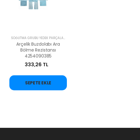
SOĞUTMA GRUBU YEDEK PARÇALARI
Arçelik Buzdolabı Ara
Bölme Rezistansı
4254090385
333,26 TL
SEPETE EKLE