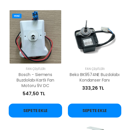
YENİ
FAN ÇEŞİTLERİ
FAN ÇEŞİTLERİ
Bosch - Siemens
Beko BK9574NE Buzdolabı
Buzdolabı Kartlı Fan
Kondanser Fanı
Motoru 9V DC
333,26 TL
547,50 TL
SEPETE EKLE
SEPETE EKLE