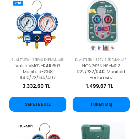
YENİ
EL ALETLERİ - SERVİS EKİPMANLARI
EL ALETLERİ - SERVİS EKİPMANLARI
Value VMG2-R410B03
HONGSEN HS-M02
Manifold-Ø68
R22/R32/R410 Manifold
R410/22/134/407
Hortumsuz
3.332,60 TL
1.499,67 TL
SEPETE EKLE
TÜKENMIŞ