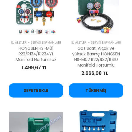
EL ALETLERİ - SERVİS EKİPMANLARI
EL ALETLERİ - SERVİS EKİPMANLARI
HONGSEN HS-M01
Gaz Saati Alçak ve
R22/R134/R1234Yf
yüksek Basınç HONGSEN
Manifold Hortumsuz
HS-M02 R22/R32/R410
Manifold Hortumlu
1.499,67 TL
2.666,08 TL
SEPETE EKLE
TÜKENMIŞ