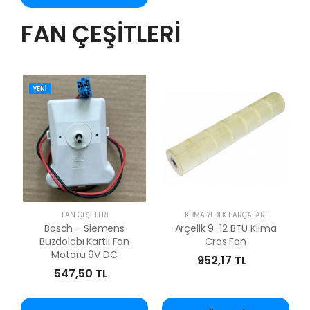
FAN ÇEŞİTLERİ
YENİ
FAN ÇEŞİTLERİ
KLİMA YEDEK PARÇALARI
Bosch - Siemens
Arçelik 9-12 BTU Klima
Buzdolabı Kartlı Fan
Cros Fan
Motoru 9V DC
952,17 TL
547,50 TL