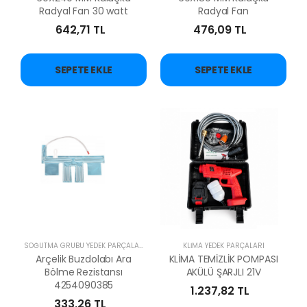
Radyal Fan 30 watt
Radyal Fan
642,71 TL
476,09 TL
SEPETE EKLE
SEPETE EKLE
SOĞUTMA GRUBU YEDEK PARÇALARI
KLİMA YEDEK PARÇALARI
Arçelik Buzdolabı Ara
KLİMA TEMİZLİK POMPASI
Bölme Rezistansı
AKÜLÜ ŞARJLI 21V
4254090385
1.237,82 TL
333,26 TL